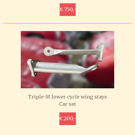
€ 750,-
Triple-M lower cycle wing stays
Car set
€ 200,-