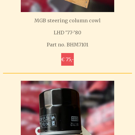
MGB steering column cowl
LHD ‘77-‘80
Part no. BHM7101
€ 75,-